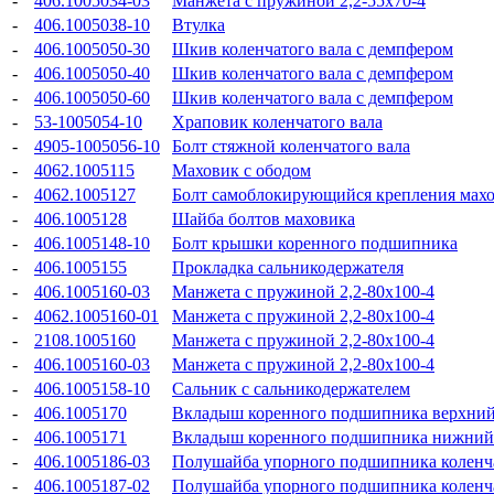
-
406.1005034-03
Манжета с пружиной 2,2-55x70-4
-
406.1005038-10
Втулка
-
406.1005050-30
Шкив коленчатого вала с демпфером
-
406.1005050-40
Шкив коленчатого вала с демпфером
-
406.1005050-60
Шкив коленчатого вала с демпфером
-
53-1005054-10
Храповик коленчатого вала
-
4905-1005056-10
Болт стяжной коленчатого вала
-
4062.1005115
Маховик с ободом
-
4062.1005127
Болт самоблокирующийся крепления мах
-
406.1005128
Шайба болтов маховика
-
406.1005148-10
Болт крышки коренного подшипника
-
406.1005155
Прокладка сальникодержателя
-
406.1005160-03
Манжета с пружиной 2,2-80x100-4
-
4062.1005160-01
Манжета с пружиной 2,2-80x100-4
-
2108.1005160
Манжета с пружиной 2,2-80x100-4
-
406.1005160-03
Манжета с пружиной 2,2-80x100-4
-
406.1005158-10
Сальник с сальникодержателем
-
406.1005170
Вкладыш коренного подшипника верхни
-
406.1005171
Вкладыш коренного подшипника нижний
-
406.1005186-03
Полушайба упорного подшипника коленча
-
406.1005187-02
Полушайба упорного подшипника коленча