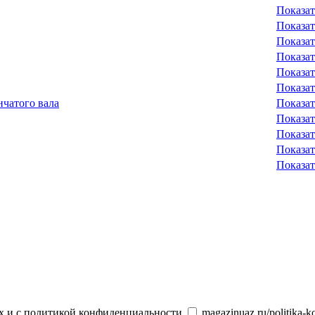
Показат
Показат
Показат
Показат
Показат
Показат
чатого вала
Показат
Показат
Показат
Показат
Показат
х и с политикой конфиденциальности
magazinuaz.ru/politika-ko