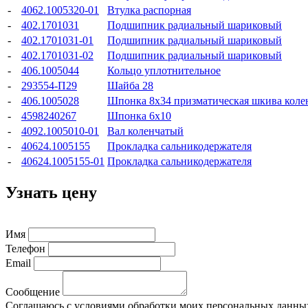
-
4062.1005320-01
Втулка распорная
-
402.1701031
Подшипник радиальный шариковый
-
402.1701031-01
Подшипник радиальный шариковый
-
402.1701031-02
Подшипник радиальный шариковый
-
406.1005044
Кольцо уплотнительное
-
293554-П29
Шайба 28
-
406.1005028
Шпонка 8x34 призматическая шкива колен
-
4598240267
Шпонка 6x10
-
4092.1005010-01
Вал коленчатый
-
40624.1005155
Прокладка сальникодержателя
-
40624.1005155-01
Прокладка сальникодержателя
Узнать цену
Имя
Телефон
Email
Сообщение
Соглашаюсь с условиями обработки моих персональных данны