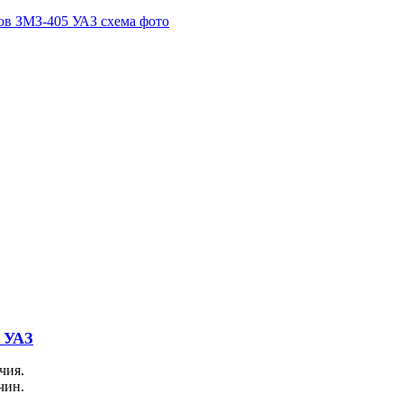
 УАЗ
чия.
чин.