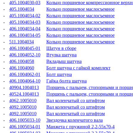
-
405.1004030-03
Кольцо поршневое компрессионное верхн
-
405.1004034
Кольцо поршневое маслосъемное
-
405.1004034-02
Кольцо поршневое маслосъемное
-
405.1004034-03
Кольцо поршневое маслосъемное
-
406.1004034-04
Кольцо поршневое маслосъемное
-
406.1004034-05
Кольцо поршневое маслосъемное
-
511.1004034
Кольцо поршневое маслосъемное
-
406.1004045-01
Шатун в сборе
-
406.1004052-10
Втулка шатуна
-
406.1004058
Вкладыш шатуна
-
406.1004060
Болт шатуна с гайкой комплект
-
406.1004062-01
Болт шатуна
-
406.1004064-10
Гайка болта шатуна
-
40904.1004013
Поршень с пальцем, стопорными и порш
-
40524.1004013
Поршень с пальцем, стопорными и порш
-
4062.1005010
Вал коленчатый со штифтом
-
4092.1005010
Вал коленчатый со штифтом
-
4092.1005010
Вал коленчатый со штифтом
-
406.1005033-10
Звездочка коленчатого вала
-
406.1005034-01
Манжета с пружиной 2,2-55x70-4