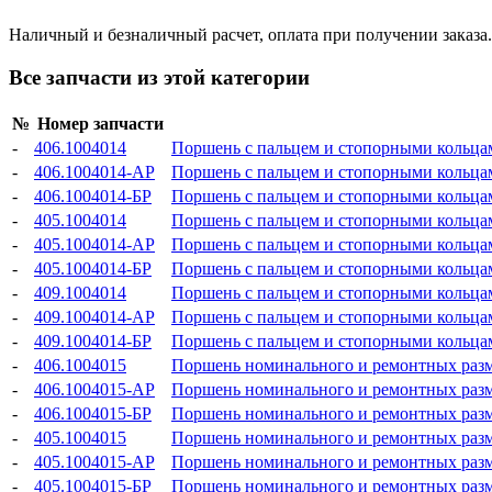
Наличный и безналичный расчет, оплата при получении заказа.
Все запчасти из этой категории
№
Номер запчасти
-
406.1004014
Поршень с пальцем и стопорными кольца
-
406.1004014-АР
Поршень с пальцем и стопорными кольца
-
406.1004014-БР
Поршень с пальцем и стопорными кольца
-
405.1004014
Поршень с пальцем и стопорными кольцами
-
405.1004014-АР
Поршень с пальцем и стопорными кольцами
-
405.1004014-БР
Поршень с пальцем и стопорными кольцами
-
409.1004014
Поршень с пальцем и стопорными кольцами
-
409.1004014-АР
Поршень с пальцем и стопорными кольцами
-
409.1004014-БР
Поршень с пальцем и стопорными кольцами
-
406.1004015
Поршень номинального и ремонтных раз
-
406.1004015-АР
Поршень номинального и ремонтных раз
-
406.1004015-БР
Поршень номинального и ремонтных раз
-
405.1004015
Поршень номинального и ремонтных раз
-
405.1004015-АР
Поршень номинального и ремонтных раз
-
405.1004015-БР
Поршень номинального и ремонтных раз