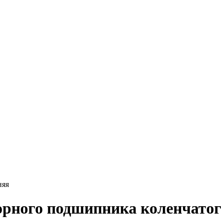
няя
орного подшипника коленчато