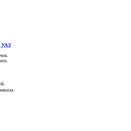
 УАЗ
чия.
чин.
й.
аказа.