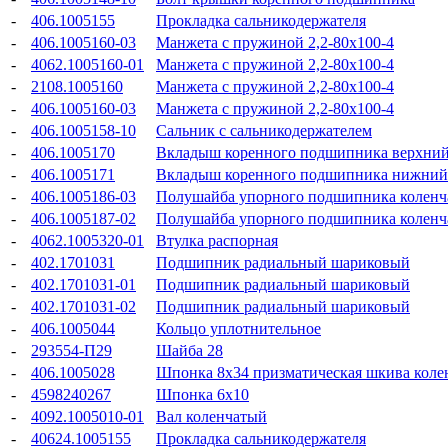
-
406.1005155
Прокладка сальникодержателя
-
406.1005160-03
Манжета с пружиной 2,2-80x100-4
-
4062.1005160-01
Манжета с пружиной 2,2-80x100-4
-
2108.1005160
Манжета с пружиной 2,2-80x100-4
-
406.1005160-03
Манжета с пружиной 2,2-80x100-4
-
406.1005158-10
Сальник с сальникодержателем
-
406.1005170
Вкладыш коренного подшипника верхни
-
406.1005171
Вкладыш коренного подшипника нижний
-
406.1005186-03
Полушайба упорного подшипника коленча
-
406.1005187-02
Полушайба упорного подшипника коленча
-
4062.1005320-01
Втулка распорная
-
402.1701031
Подшипник радиальный шариковый
-
402.1701031-01
Подшипник радиальный шариковый
-
402.1701031-02
Подшипник радиальный шариковый
-
406.1005044
Кольцо уплотнительное
-
293554-П29
Шайба 28
-
406.1005028
Шпонка 8x34 призматическая шкива колен
-
4598240267
Шпонка 6x10
-
4092.1005010-01
Вал коленчатый
-
40624.1005155
Прокладка сальникодержателя