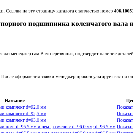
ки. Ссылка на эту страницу каталога с запчастью номер
406.1005
упорного подшипника коленчатого вала
вки менеджер сам Вам перезвонит, подтвердит наличие деталей
 После оформления заявки менеджер проконсультирует вас по оп
Название
Це
ми комплект d=92,0 мм
Показат
ми комплект d=92,5 мм
Показат
ми комплект d=93,0 мм
Показат
 ном. d=95,5 мм и рем. размеров: d=96,0 мм; d=96,5 мм
Показат