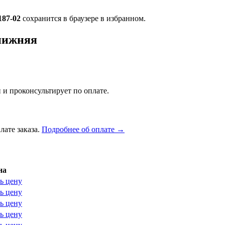
187-02
сохранится в браузере в избранном.
 нижняя
 и проконсультирует по оплате.
лате заказа.
Подробнее об оплате →
на
ь цену
ь цену
ь цену
ь цену