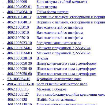
-
406.1004060
Болт шатуна с гайкой комплект
-
406.1004062-01
Болт шатуна
-
406.1004064-10
Гайка болта шатуна
-
40904.1004013
Поршень с пальцем, стопорными и порш
-
40524.1004013
Поршень с пальцем, стопорными и порш
-
4062.1005010
Вал коленчатый со штифтом
-
4092.1005010
Вал коленчатый со штифтом
-
4092.1005010
Вал коленчатый со штифтом
-
406.1005033-10
Звездочка коленчатого вала
-
406.1005034-01
Манжета с пружиной 2,2-55x70-4
-
406.1005034-03
Манжета с пружиной 2,2-55x70-4
-
406.1005038-10
Втулка
-
406.1005050-30
Шкив коленчатого вала с демпфером
-
406.1005050-40
Шкив коленчатого вала с демпфером
-
406.1005050-60
Шкив коленчатого вала с демпфером
-
53-1005054-10
Храповик коленчатого вала
-
4905-1005056-10
Болт стяжной коленчатого вала
-
4062.1005115
Маховик с ободом
-
4062.1005127
Болт самоблокирующийся крепления мах
-
406.1005128
Шайба болтов маховика
-
406.1005148-10
Болт крышки коренного подшипника