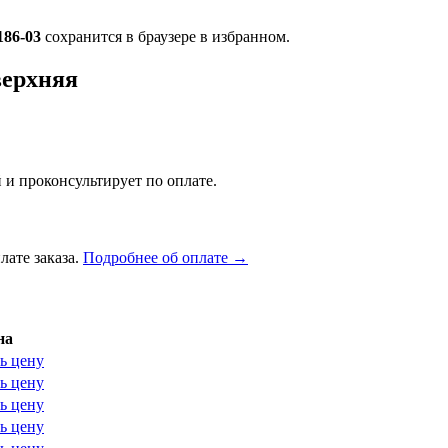
186-03
сохранится в браузере в избранном.
верхняя
 и проконсультирует по оплате.
лате заказа.
Подробнее об оплате →
на
ь цену
ь цену
ь цену
ь цену