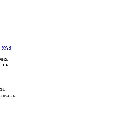
 УАЗ
чия.
чин.
й.
аказа.