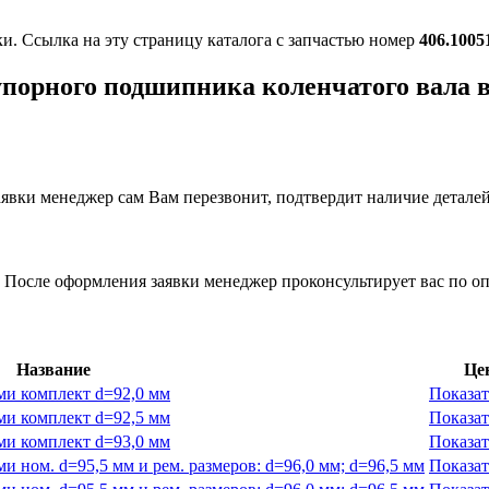
ки. Ссылка на эту страницу каталога с запчастью номер
406.1005
упорного подшипника коленчатого вала 
вки менеджер сам Вам перезвонит, подтвердит наличие деталей
 После оформления заявки менеджер проконсультирует вас по оп
Название
Це
ми комплект d=92,0 мм
Показат
ми комплект d=92,5 мм
Показат
ми комплект d=93,0 мм
Показат
 ном. d=95,5 мм и рем. размеров: d=96,0 мм; d=96,5 мм
Показат