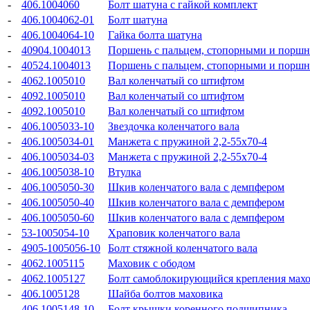
-
406.1004060
Болт шатуна с гайкой комплект
-
406.1004062-01
Болт шатуна
-
406.1004064-10
Гайка болта шатуна
-
40904.1004013
Поршень с пальцем, стопорными и порш
-
40524.1004013
Поршень с пальцем, стопорными и порш
-
4062.1005010
Вал коленчатый со штифтом
-
4092.1005010
Вал коленчатый со штифтом
-
4092.1005010
Вал коленчатый со штифтом
-
406.1005033-10
Звездочка коленчатого вала
-
406.1005034-01
Манжета с пружиной 2,2-55x70-4
-
406.1005034-03
Манжета с пружиной 2,2-55x70-4
-
406.1005038-10
Втулка
-
406.1005050-30
Шкив коленчатого вала с демпфером
-
406.1005050-40
Шкив коленчатого вала с демпфером
-
406.1005050-60
Шкив коленчатого вала с демпфером
-
53-1005054-10
Храповик коленчатого вала
-
4905-1005056-10
Болт стяжной коленчатого вала
-
4062.1005115
Маховик с ободом
-
4062.1005127
Болт самоблокирующийся крепления мах
-
406.1005128
Шайба болтов маховика
-
406.1005148-10
Болт крышки коренного подшипника