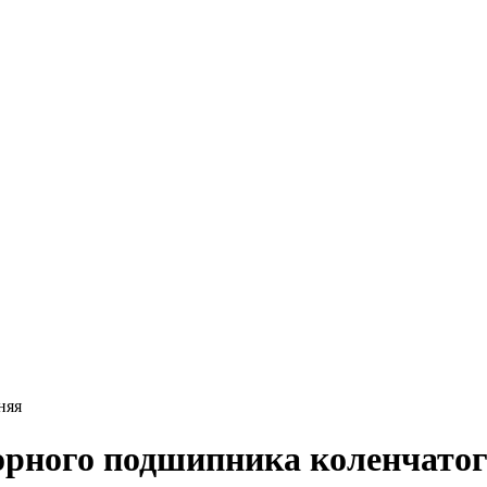
няя
орного подшипника коленчатог