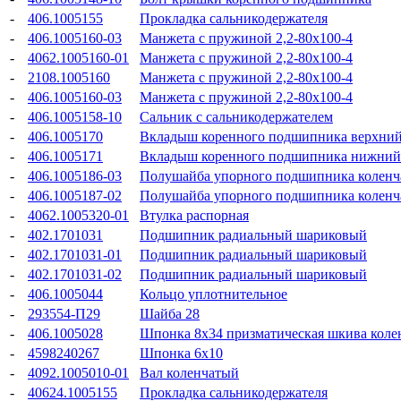
-
406.1005155
Прокладка сальникодержателя
-
406.1005160-03
Манжета с пружиной 2,2-80x100-4
-
4062.1005160-01
Манжета с пружиной 2,2-80x100-4
-
2108.1005160
Манжета с пружиной 2,2-80x100-4
-
406.1005160-03
Манжета с пружиной 2,2-80x100-4
-
406.1005158-10
Сальник с сальникодержателем
-
406.1005170
Вкладыш коренного подшипника верхни
-
406.1005171
Вкладыш коренного подшипника нижний
-
406.1005186-03
Полушайба упорного подшипника коленча
-
406.1005187-02
Полушайба упорного подшипника коленча
-
4062.1005320-01
Втулка распорная
-
402.1701031
Подшипник радиальный шариковый
-
402.1701031-01
Подшипник радиальный шариковый
-
402.1701031-02
Подшипник радиальный шариковый
-
406.1005044
Кольцо уплотнительное
-
293554-П29
Шайба 28
-
406.1005028
Шпонка 8x34 призматическая шкива колен
-
4598240267
Шпонка 6x10
-
4092.1005010-01
Вал коленчатый
-
40624.1005155
Прокладка сальникодержателя