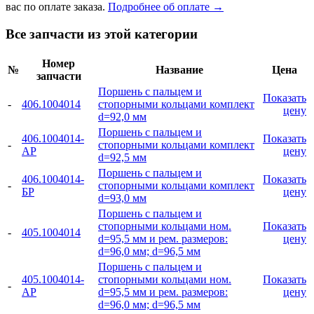
вас по оплате заказа.
Подробнее об оплате →
Все запчасти из этой категории
Номер
№
Название
Цена
запчасти
Поршень с пальцем и
Показать
-
406.1004014
стопорными кольцами комплект
цену
d=92,0 мм
Поршень с пальцем и
406.1004014-
Показать
-
стопорными кольцами комплект
АР
цену
d=92,5 мм
Поршень с пальцем и
406.1004014-
Показать
-
стопорными кольцами комплект
БР
цену
d=93,0 мм
Поршень с пальцем и
стопорными кольцами ном.
Показать
-
405.1004014
d=95,5 мм и рем. размеров:
цену
d=96,0 мм; d=96,5 мм
Поршень с пальцем и
405.1004014-
стопорными кольцами ном.
Показать
-
АР
d=95,5 мм и рем. размеров:
цену
d=96,0 мм; d=96,5 мм