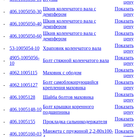
цену
Шкив коленчатого вала с
Показать
-
406.1005050-30
демпфером
цену
Шкив коленчатого вала с
Показать
-
406.1005050-40
демпфером
цену
Шкив коленчатого вала с
Показать
-
406.1005050-60
демпфером
цену
Показать
-
53-1005054-10
Храповик коленчатого вала
цену
4905-1005056-
Показать
-
Болт стяжной коленчатого вала
10
цену
Показать
-
4062.1005115
Маховик с ободом
цену
Болт самоблокирующийся
Показать
-
4062.1005127
крепления маховика
цену
Показать
-
406.1005128
Шайба болтов маховика
цену
Болт крышки коренного
Показать
-
406.1005148-10
подшипника
цену
Показать
-
406.1005155
Прокладка сальникодержателя
цену
Манжета с пружиной 2,2-80x100-
Показать
-
406.1005160-03
4
цену