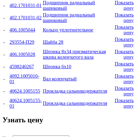
Подшипник радиальный
Показать
-
402.1701031-01
шариковый
цену
Подшипник радиальный
Показать
-
402.1701031-02
шариковый
цену
Показать
-
406.1005044
Кольцо уплотнительное
цену
Показать
-
293554-П29
Шайба 28
цену
Шпонка 8x34 призматическая
Показать
-
406.1005028
шкива коленчатого вала
цену
Показать
-
4598240267
Шпонка 6x10
цену
4092.1005010-
Показать
-
Вал коленчатый
01
цену
Показать
-
40624.1005155
Прокладка сальникодержателя
цену
40624.1005155-
Показать
-
Прокладка сальникодержателя
01
цену
Узнать цену