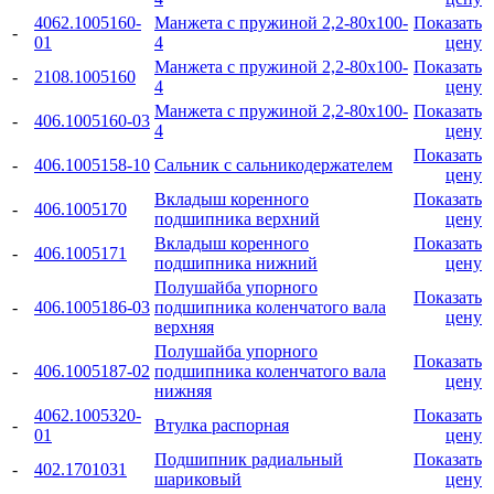
4062.1005160-
Манжета с пружиной 2,2-80x100-
Показать
-
01
4
цену
Манжета с пружиной 2,2-80x100-
Показать
-
2108.1005160
4
цену
Манжета с пружиной 2,2-80x100-
Показать
-
406.1005160-03
4
цену
Показать
-
406.1005158-10
Сальник с сальникодержателем
цену
Вкладыш коренного
Показать
-
406.1005170
подшипника верхний
цену
Вкладыш коренного
Показать
-
406.1005171
подшипника нижний
цену
Полушайба упорного
Показать
-
406.1005186-03
подшипника коленчатого вала
цену
верхняя
Полушайба упорного
Показать
-
406.1005187-02
подшипника коленчатого вала
цену
нижняя
4062.1005320-
Показать
-
Втулка распорная
01
цену
Подшипник радиальный
Показать
-
402.1701031
шариковый
цену