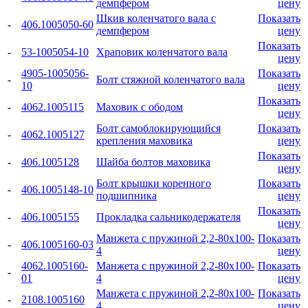
демпфером
цену
Шкив коленчатого вала с
Показать
-
406.1005050-60
демпфером
цену
Показать
-
53-1005054-10
Храповик коленчатого вала
цену
4905-1005056-
Показать
-
Болт стяжной коленчатого вала
10
цену
Показать
-
4062.1005115
Маховик с ободом
цену
Болт самоблокирующийся
Показать
-
4062.1005127
крепления маховика
цену
Показать
-
406.1005128
Шайба болтов маховика
цену
Болт крышки коренного
Показать
-
406.1005148-10
подшипника
цену
Показать
-
406.1005155
Прокладка сальникодержателя
цену
Манжета с пружиной 2,2-80x100-
Показать
-
406.1005160-03
4
цену
4062.1005160-
Манжета с пружиной 2,2-80x100-
Показать
-
01
4
цену
Манжета с пружиной 2,2-80x100-
Показать
-
2108.1005160
4
цену