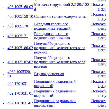
Манжета с пружиной 2,2-80x100-
Показать
-
406.1005160-03
4
цену
Показать
-
406.1005158-10
Сальник с сальникодержателем
цену
Вкладыш коренного
Показать
-
406.1005170
подшипника верхний
цену
Вкладыш коренного
Показать
-
406.1005171
подшипника нижний
цену
Полушайба упорного
Показать
-
406.1005186-03
подшипника коленчатого вала
цену
верхняя
Полушайба упорного
Показать
-
406.1005187-02
подшипника коленчатого вала
цену
нижняя
4062.1005320-
Показать
-
Втулка распорная
01
цену
Подшипник радиальный
Показать
-
402.1701031
шариковый
цену
Подшипник радиальный
Показать
-
402.1701031-01
шариковый
цену
Подшипник радиальный
Показать
-
402.1701031-02
шариковый
цену