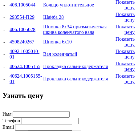
Показать
-
406.1005044
Кольцо уплотнительное
цену
Показать
-
293554-П29
Шайба 28
цену
Шпонка 8x34 призматическая
Показать
-
406.1005028
шкива коленчатого вала
цену
Показать
-
4598240267
Шпонка 6x10
цену
4092.1005010-
Показать
-
Вал коленчатый
01
цену
Показать
-
40624.1005155
Прокладка сальникодержателя
цену
40624.1005155-
Показать
-
Прокладка сальникодержателя
01
цену
Узнать цену
Имя
Телефон
Email