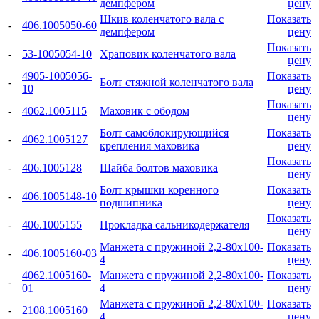
демпфером
цену
Шкив коленчатого вала с
Показать
-
406.1005050-60
демпфером
цену
Показать
-
53-1005054-10
Храповик коленчатого вала
цену
4905-1005056-
Показать
-
Болт стяжной коленчатого вала
10
цену
Показать
-
4062.1005115
Маховик с ободом
цену
Болт самоблокирующийся
Показать
-
4062.1005127
крепления маховика
цену
Показать
-
406.1005128
Шайба болтов маховика
цену
Болт крышки коренного
Показать
-
406.1005148-10
подшипника
цену
Показать
-
406.1005155
Прокладка сальникодержателя
цену
Манжета с пружиной 2,2-80x100-
Показать
-
406.1005160-03
4
цену
4062.1005160-
Манжета с пружиной 2,2-80x100-
Показать
-
01
4
цену
Манжета с пружиной 2,2-80x100-
Показать
-
2108.1005160
4
цену