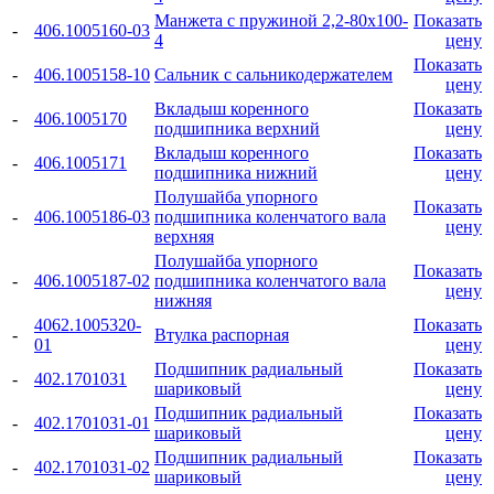
Манжета с пружиной 2,2-80x100-
Показать
-
406.1005160-03
4
цену
Показать
-
406.1005158-10
Сальник с сальникодержателем
цену
Вкладыш коренного
Показать
-
406.1005170
подшипника верхний
цену
Вкладыш коренного
Показать
-
406.1005171
подшипника нижний
цену
Полушайба упорного
Показать
-
406.1005186-03
подшипника коленчатого вала
цену
верхняя
Полушайба упорного
Показать
-
406.1005187-02
подшипника коленчатого вала
цену
нижняя
4062.1005320-
Показать
-
Втулка распорная
01
цену
Подшипник радиальный
Показать
-
402.1701031
шариковый
цену
Подшипник радиальный
Показать
-
402.1701031-01
шариковый
цену
Подшипник радиальный
Показать
-
402.1701031-02
шариковый
цену