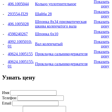
Показать
-
406.1005044
Кольцо уплотнительное
цену
Показать
-
293554-П29
Шайба 28
цену
Шпонка 8x34 призматическая
Показать
-
406.1005028
шкива коленчатого вала
цену
Показать
-
4598240267
Шпонка 6x10
цену
4092.1005010-
Показать
-
Вал коленчатый
01
цену
Показать
-
40624.1005155
Прокладка сальникодержателя
цену
40624.1005155-
Показать
-
Прокладка сальникодержателя
01
цену
Узнать цену
Имя
Телефон
Email