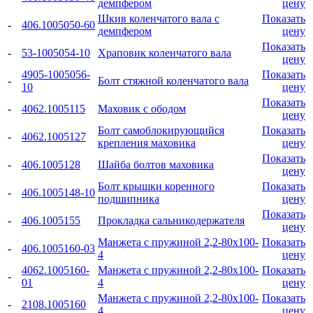
демпфером
цену
Шкив коленчатого вала с
Показать
-
406.1005050-60
демпфером
цену
Показать
-
53-1005054-10
Храповик коленчатого вала
цену
4905-1005056-
Показать
-
Болт стяжной коленчатого вала
10
цену
Показать
-
4062.1005115
Маховик с ободом
цену
Болт самоблокирующийся
Показать
-
4062.1005127
крепления маховика
цену
Показать
-
406.1005128
Шайба болтов маховика
цену
Болт крышки коренного
Показать
-
406.1005148-10
подшипника
цену
Показать
-
406.1005155
Прокладка сальникодержателя
цену
Манжета с пружиной 2,2-80x100-
Показать
-
406.1005160-03
4
цену
4062.1005160-
Манжета с пружиной 2,2-80x100-
Показать
-
01
4
цену
Манжета с пружиной 2,2-80x100-
Показать
-
2108.1005160
4
цену