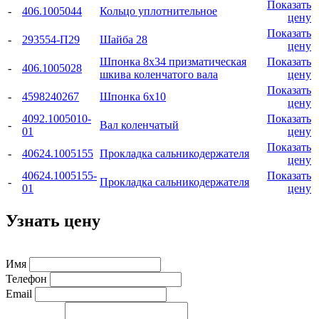
Показать
-
406.1005044
Кольцо уплотнительное
цену
Показать
-
293554-П29
Шайба 28
цену
Шпонка 8x34 призматическая
Показать
-
406.1005028
шкива коленчатого вала
цену
Показать
-
4598240267
Шпонка 6x10
цену
4092.1005010-
Показать
-
Вал коленчатый
01
цену
Показать
-
40624.1005155
Прокладка сальникодержателя
цену
40624.1005155-
Показать
-
Прокладка сальникодержателя
01
цену
Узнать цену
Имя
Телефон
Email