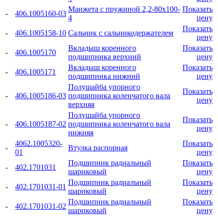
Манжета с пружиной 2,2-80x100-
Показать
-
406.1005160-03
4
цену
Показать
-
406.1005158-10
Сальник с сальникодержателем
цену
Вкладыш коренного
Показать
-
406.1005170
подшипника верхний
цену
Вкладыш коренного
Показать
-
406.1005171
подшипника нижний
цену
Полушайба упорного
Показать
-
406.1005186-03
подшипника коленчатого вала
цену
верхняя
Полушайба упорного
Показать
-
406.1005187-02
подшипника коленчатого вала
цену
нижняя
4062.1005320-
Показать
-
Втулка распорная
01
цену
Подшипник радиальный
Показать
-
402.1701031
шариковый
цену
Подшипник радиальный
Показать
-
402.1701031-01
шариковый
цену
Подшипник радиальный
Показать
-
402.1701031-02
шариковый
цену