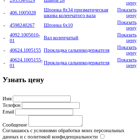
-
293554-П29
Шайба 28
цену
Шпонка 8x34 призматическая
Показать
-
406.1005028
шкива коленчатого вала
цену
Показать
-
4598240267
Шпонка 6x10
цену
4092.1005010-
Показать
-
Вал коленчатый
01
цену
Показать
-
40624.1005155
Прокладка сальникодержателя
цену
40624.1005155-
Показать
-
Прокладка сальникодержателя
01
цену
Узнать цену
Имя
Телефон
Email
Сообщение
Соглашаюсь с условиями обработки моих персональных
данных и с политикой конфиденциальности