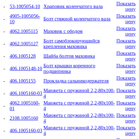
Показать
-
53-1005054-10
Храповик коленчатого вала
цену
4905-1005056-
Показать
-
Болт стяжной коленчатого вала
10
цену
Показать
-
4062.1005115
Маховик с ободом
цену
Болт самоблокирующийся
Показать
-
4062.1005127
крепления маховика
цену
Показать
-
406.1005128
Шайба болтов маховика
цену
Болт крышки коренного
Показать
-
406.1005148-10
подшипника
цену
Показать
-
406.1005155
Прокладка сальникодержателя
цену
Манжета с пружиной 2,2-80x100-
Показать
-
406.1005160-03
4
цену
4062.1005160-
Манжета с пружиной 2,2-80x100-
Показать
-
01
4
цену
Манжета с пружиной 2,2-80x100-
Показать
-
2108.1005160
4
цену
Манжета с пружиной 2,2-80x100-
Показать
-
406.1005160-03
4
цену