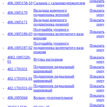
Показать
-
406.1005158-10
Сальник с сальникодержателем
цену
Вкладыш коренного
Показать
-
406.1005170
подшипника верхний
цену
Вкладыш коренного
Показать
-
406.1005171
подшипника нижний
цену
Полушайба упорного
Показать
-
406.1005186-03
подшипника коленчатого вала
цену
верхняя
Полушайба упорного
Показать
-
406.1005187-02
подшипника коленчатого вала
цену
нижняя
4062.1005320-
Показать
-
Втулка распорная
01
цену
Подшипник радиальный
Показать
-
402.1701031
шариковый
цену
Подшипник радиальный
Показать
-
402.1701031-01
шариковый
цену
Подшипник радиальный
Показать
-
402.1701031-02
шариковый
цену
Показать
-
406.1005044
Кольцо уплотнительное
цену
Показать